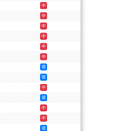
中
中
中
中
中
中
错
错
中
错
中
中
错