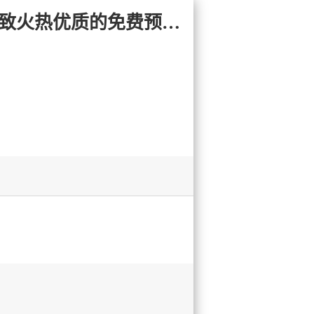
易记网址:28yc.com 加拿大28-pc28加拿大|历史开奖结果查询_极致火热优质的免费预测网站