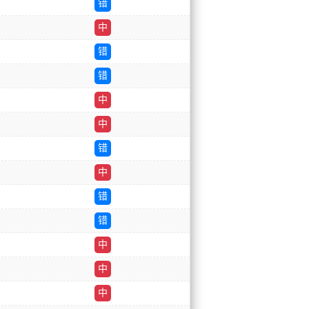
错
中
错
错
中
中
错
中
错
错
中
中
中