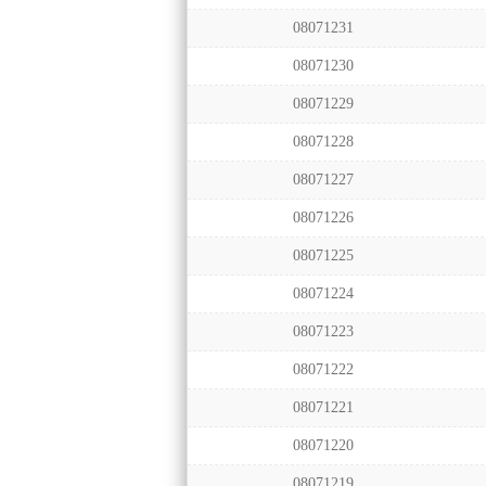
08071231
08071230
08071229
08071228
08071227
08071226
08071225
08071224
08071223
08071222
08071221
08071220
08071219