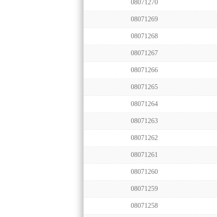
08071270
08071269
08071268
08071267
08071266
08071265
08071264
08071263
08071262
08071261
08071260
08071259
08071258