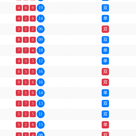
19
双
4
6
9
14
单
4
2
8
06
双
3
1
2
09
双
8
1
0
18
单
7
7
4
12
单
4
3
5
16
双
6
5
5
16
双
9
1
6
14
单
7
1
6
13
双
1
7
5
11
双
5
1
5
15
单
5
2
8
08
双
3
1
4