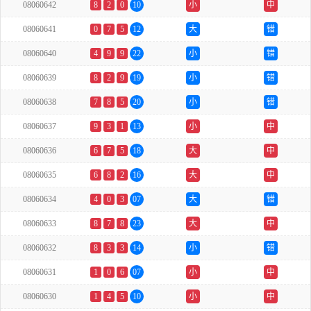
08060642
8
2
0
10
小
中
08060641
0
7
5
12
大
错
08060640
4
9
9
22
小
错
08060639
8
2
9
19
小
错
08060638
7
8
5
20
小
错
08060637
9
3
1
13
小
中
08060636
6
7
5
18
大
中
08060635
6
8
2
16
大
中
08060634
4
0
3
07
大
错
08060633
8
7
8
23
大
中
08060632
8
3
3
14
小
错
08060631
1
0
6
07
小
中
08060630
1
4
5
10
小
中