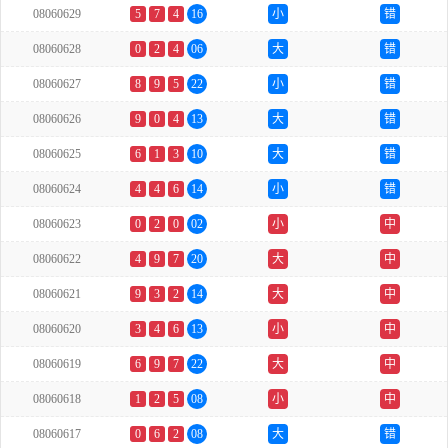
08060629
5
7
4
16
小
错
08060628
0
2
4
06
大
错
08060627
8
9
5
22
小
错
08060626
9
0
4
13
大
错
08060625
6
1
3
10
大
错
08060624
4
4
6
14
小
错
08060623
0
2
0
02
小
中
08060622
4
9
7
20
大
中
08060621
9
3
2
14
大
中
08060620
3
4
6
13
小
中
08060619
6
9
7
22
大
中
08060618
1
2
5
08
小
中
08060617
0
6
2
08
大
错