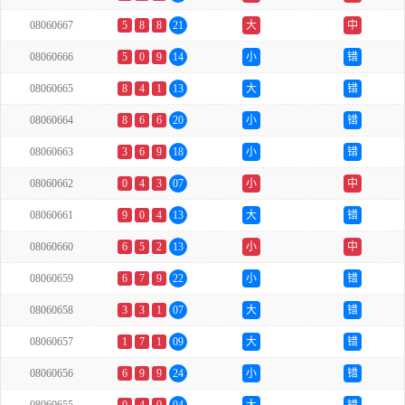
08060667
5
8
8
21
大
中
08060666
5
0
9
14
小
错
08060665
8
4
1
13
大
错
08060664
8
6
6
20
小
错
08060663
3
6
9
18
小
错
08060662
0
4
3
07
小
中
08060661
9
0
4
13
大
错
08060660
6
5
2
13
小
中
08060659
6
7
9
22
小
错
08060658
3
3
1
07
大
错
08060657
1
7
1
09
大
错
08060656
6
9
9
24
小
错