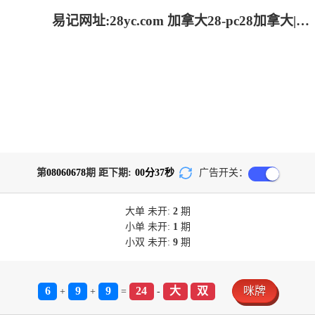
易记网址:28yc.com 加拿大28-pc28加拿大|历史开奖结果查询_极致火热优质的免费预测网站
第
08060678
期 距下期:
00
分
37
秒
广告开关：
大单
未开:
2
期
小单
未开:
1
期
小双
未开:
9
期
6
9
9
24
大
双
咪牌
+
+
=
-