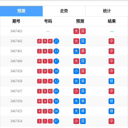
预测
走势
统计
期号
号码
预测
结果
3467463
---
大
双
---
3467462
8
9
8
25
大
双
中
3467461
2
4
7
13
大
单
中
3467460
9
1
7
17
大
双
中
3467459
2
9
7
18
小
双
中
3467458
7
1
4
12
大
单
错
3467457
1
0
0
01
小
双
中
3467456
6
4
0
10
大
单
错
3467455
4
2
0
06
大
单
错
3467454
1
1
5
07
小
双
中