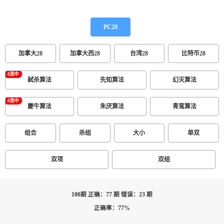
PC28
加拿大28
加拿大西28
台湾28
比特币28
弑杀算法
先知算法
幻灭算法
夔牛算法
朱厌算法
青鸾算法
组合
杀组
大小
单双
双项
双组
100期 正确：77 期 错误：23 期
正确率：77%