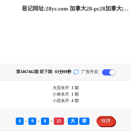
易记网址:28yc.com 加拿大28-pc28加拿大|历史开奖结果查询_极致火热优质的免费预测网站
第
3467462
期 距下期:
03
分
09
秒
广告开关：
大双
未开:
3
期
小单
未开:
1
期
小双
未开:
4
期
8
9
8
25
大
单
咪牌
+
+
=
-