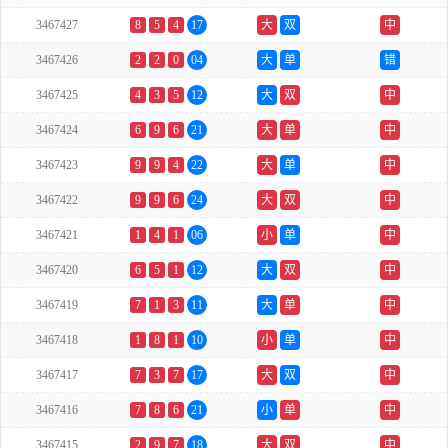
3467427
8
5
4
17
大
双
中
3467426
2
2
0
04
大
单
错
3467425
4
3
5
12
大
双
中
3467424
6
9
6
21
大
单
中
3467423
9
9
4
22
大
单
中
3467422
9
9
6
24
大
双
中
3467421
1
4
1
06
小
单
中
3467420
6
5
1
12
大
双
中
3467419
7
1
3
11
大
单
中
3467418
1
8
1
10
小
单
中
3467417
7
3
7
17
大
双
中
3467416
7
8
6
21
小
单
中
3467415
2
9
7
18
大
双
中