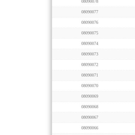
08090078
08090077
08090076
08090075
08090074
08090073
08090072
08090071
08090070
08090069
08090068
08090067
08090066