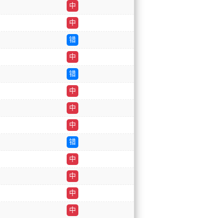
中
中
错
中
错
中
中
中
错
中
中
中
中