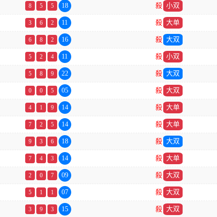
18
殺
小双
8
5
5
11
殺
大单
3
6
2
16
殺
大双
6
8
2
11
殺
小双
5
2
4
22
殺
大双
5
8
9
05
殺
大双
0
0
5
14
殺
大单
4
1
9
14
殺
大单
7
2
5
18
殺
大双
9
3
6
14
殺
大单
7
4
3
09
殺
大双
2
0
7
07
殺
大双
5
1
1
15
殺
大双
3
9
3