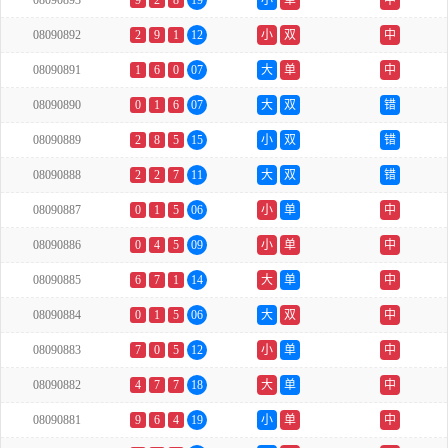
08090893
9
2
8
19
小
单
中
08090892
2
9
1
12
小
双
中
08090891
1
6
0
07
大
单
中
08090890
0
1
6
07
大
双
错
08090889
2
8
5
15
小
双
错
08090888
2
2
7
11
大
双
错
08090887
0
1
5
06
小
单
中
08090886
0
4
5
09
小
单
中
08090885
6
7
1
14
大
单
中
08090884
0
1
5
06
大
双
中
08090883
7
0
5
12
小
单
中
08090882
4
7
7
18
大
单
中
08090881
9
6
4
19
小
单
中