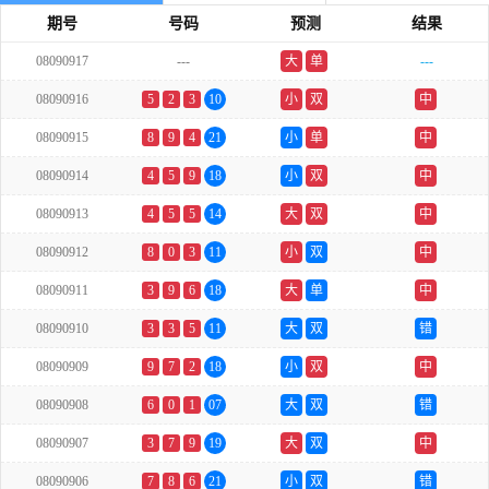
期号
号码
预测
结果
08090917
---
大
单
---
08090916
5
2
3
10
小
双
中
08090915
8
9
4
21
小
单
中
08090914
4
5
9
18
小
双
中
08090913
4
5
5
14
大
双
中
08090912
8
0
3
11
小
双
中
08090911
3
9
6
18
大
单
中
08090910
3
3
5
11
大
双
错
08090909
9
7
2
18
小
双
中
08090908
6
0
1
07
大
双
错
08090907
3
7
9
19
大
双
中
08090906
7
8
6
21
小
双
错