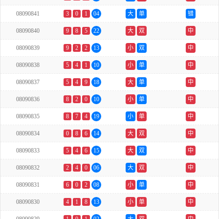
08090841
3
0
1
04
大
单
错
08090840
9
8
5
22
大
双
中
08090839
9
2
2
13
小
双
中
08090838
5
4
1
10
小
单
中
08090837
5
4
9
18
大
单
中
08090836
8
2
0
10
小
单
中
08090835
8
7
4
19
小
单
中
08090834
0
8
6
14
大
双
中
08090833
5
4
6
15
大
双
中
08090832
2
4
0
06
大
双
中
08090831
6
0
2
08
小
单
中
08090830
4
1
8
13
小
单
中