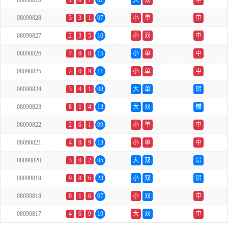
08090829
1
0
1
02
大
双
中
08090828
3
3
1
07
小
单
中
08090827
2
3
5
10
小
双
中
08090826
7
0
8
15
小
单
中
08090825
2
0
9
11
小
单
中
08090824
3
4
1
08
大
单
错
08090823
8
1
4
13
大
双
错
08090822
2
6
1
09
小
单
中
08090821
4
0
9
13
小
单
中
08090820
3
0
2
05
大
双
错
08090819
9
8
6
23
小
双
错
08090818
0
1
6
07
小
双
中
08090817
4
6
9
19
大
双
中