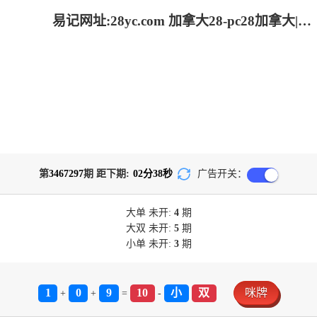
易记网址:28yc.com 加拿大28-pc28加拿大|历史开奖结果查询_极致火热优质的免费预测网站
第
3467297
期 距下期:
02
分
38
秒
广告开关：
大单
未开:
4
期
大双
未开:
5
期
小单
未开:
3
期
1
0
9
10
小
双
咪牌
+
+
=
-