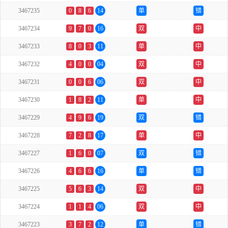
3467235
0
8
6
14
单
错
3467234
9
7
0
16
双
中
3467233
8
0
3
11
单
中
3467232
4
0
0
04
双
中
3467231
0
0
6
06
双
中
3467230
1
8
2
11
单
中
3467229
4
9
6
19
双
错
3467228
7
2
8
17
单
中
3467227
1
6
0
07
双
错
3467226
4
6
6
16
单
错
3467225
5
6
3
14
双
中
3467224
1
1
4
06
双
中
3467223
3
7
2
12
单
错