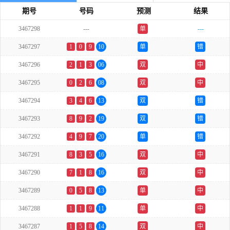
期号
号码
预测
结果
3467298
---
单
---
3467297
1
0
9
10
单
错
3467296
2
1
3
06
双
中
3467295
0
2
6
08
双
中
3467294
3
4
6
13
双
错
3467293
8
9
2
19
双
错
3467292
4
9
7
20
单
错
3467291
8
3
5
16
双
中
3467290
7
1
8
16
双
中
3467289
0
5
8
13
单
中
3467288
1
1
9
11
单
中
3467287
1
5
8
14
双
中