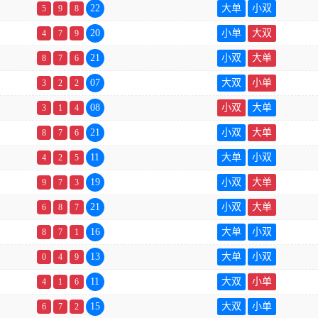
22
大单
小双
5
9
8
20
小单
大双
4
7
9
21
小双
大单
8
7
6
07
大双
小单
3
2
2
08
小双
大单
3
1
4
21
小双
大单
8
7
6
11
大单
小双
4
2
5
19
小双
大单
9
7
3
21
小双
大单
6
8
7
16
大单
小双
8
7
1
13
大单
小双
0
4
9
11
大双
小单
4
1
6
15
大双
小单
6
7
2