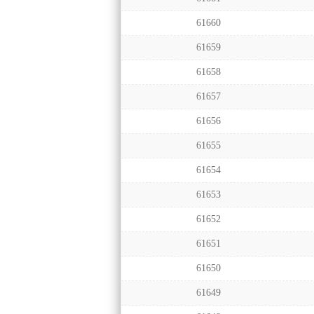
61660
61659
61658
61657
61656
61655
61654
61653
61652
61651
61650
61649