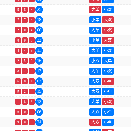
25
大单
小双
9
8
8
18
小单
大双
7
7
4
06
大单
小双
2
0
4
22
小单
大双
8
9
5
11
大单
小双
4
4
3
16
小双
大单
2
5
9
13
大单
小双
8
2
3
07
大双
小单
6
0
1
15
大双
小单
9
2
4
12
大单
小双
1
8
3
06
大双
小单
6
0
0
24
大双
小单
9
9
6