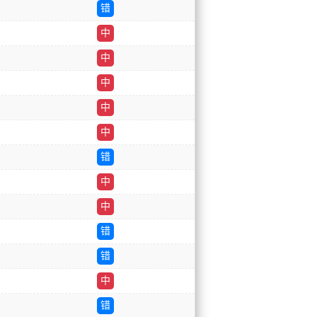
错
中
中
中
中
中
错
中
中
错
错
中
错