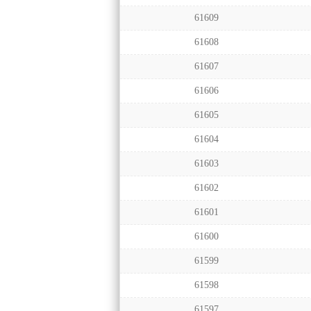
61609
61608
61607
61606
61605
61604
61603
61602
61601
61600
61599
61598
61597