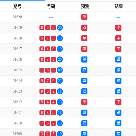
期号
号码
预测
结果
61620
---
单
---
61619
8
9
9
26
双
中
61618
5
7
3
15
单
中
61617
6
4
9
19
单
中
61616
8
3
9
20
单
错
61615
1
6
2
09
双
错
61614
9
7
6
22
单
错
61613
9
0
2
11
双
错
61612
5
4
4
13
单
中
61611
6
3
9
18
单
错
61610
7
6
2
15
双
错
61609
3
2
5
10
单
错