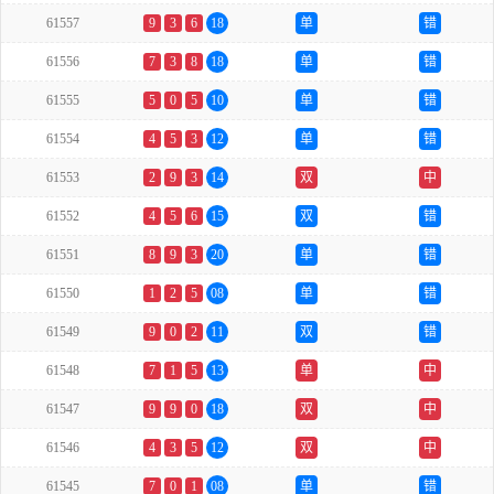
61557
9
3
6
18
单
错
61556
7
3
8
18
单
错
61555
5
0
5
10
单
错
61554
4
5
3
12
单
错
61553
2
9
3
14
双
中
61552
4
5
6
15
双
错
61551
8
9
3
20
单
错
61550
1
2
5
08
单
错
61549
9
0
2
11
双
错
61548
7
1
5
13
单
中
61547
9
9
0
18
双
中
61546
4
3
5
12
双
中
61545
7
0
1
08
单
错