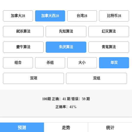
加拿大28
加拿大西28
台湾28
比特币28
弑杀算法
先知算法
幻灭算法
夔牛算法
朱厌算法
青鸾算法
组合
杀组
大小
单双
双项
双组
100期 正确：41 期 错误：59 期
正确率：41%
预测
走势
统计