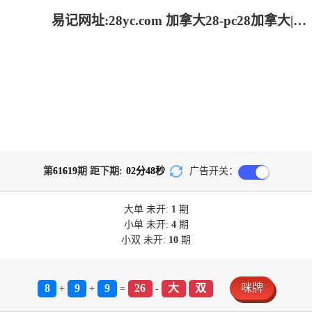
易记网址:28yc.com 加拿大28-pc28加拿大|历史开奖结果查询_极致火热优质的免费预测网站
第
61619
期 距下期:
02
分
48
秒
广告开关：
大单
未开:
1
期
小单
未开:
4
期
小双
未开:
10
期
8
9
9
26
大
双
咪牌
+
+
=
-