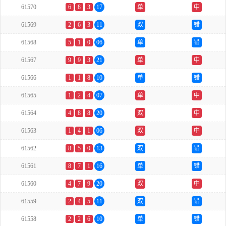
61570
6
8
3
17
单
中
61569
2
6
3
11
双
错
61568
5
1
0
06
单
错
61567
9
9
3
21
单
中
61566
1
1
8
10
单
错
61565
1
2
4
07
单
中
61564
4
8
8
20
双
中
61563
1
4
1
06
双
中
61562
8
5
0
13
双
错
61561
8
7
1
16
单
错
61560
4
7
9
20
双
中
61559
2
4
5
11
双
错
61558
2
2
6
10
单
错