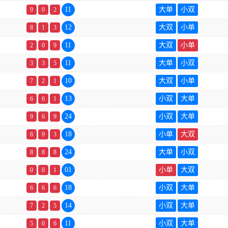
11
大单
小双
9
0
2
12
大双
小单
8
1
3
11
大双
小单
2
0
9
11
大单
小双
3
3
5
10
大双
小单
7
2
1
13
小双
大单
6
6
1
24
小双
大单
9
6
9
18
小单
大双
6
9
3
24
大单
小双
8
8
8
01
小单
大双
0
0
1
18
小双
大单
6
6
6
14
小双
大单
7
2
5
11
小双
大单
5
0
6