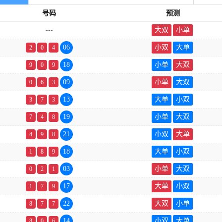
号码
预测
---
大双
小单
06
小双
大单
2
0
4
18
小单
大双
9
0
9
09
小单
大双
0
6
3
13
大单
小双
3
7
3
19
小单
大双
7
4
8
21
小双
大单
4
9
8
18
大单
小双
1
8
9
03
小单
大双
0
2
1
17
大单
小双
1
7
9
22
大双
小单
8
7
7
14
小双
大单
8
0
6