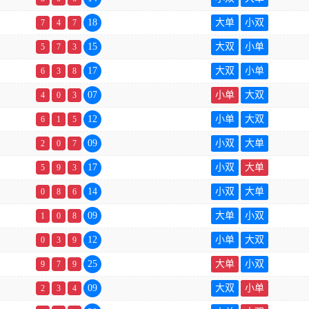
18
大单
小双
7
4
7
15
大双
小单
5
7
3
17
大双
小单
6
3
8
07
小单
大双
4
0
3
12
小单
大双
6
1
5
09
小双
大单
2
0
7
17
小双
大单
5
9
3
14
小双
大单
0
8
6
09
大单
小双
1
0
8
12
小单
大双
0
3
9
25
大单
小双
9
7
9
09
大双
小单
2
3
4