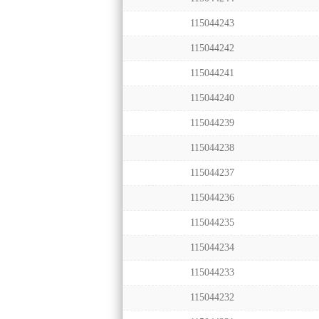
115044243
115044242
115044241
115044240
115044239
115044238
115044237
115044236
115044235
115044234
115044233
115044232