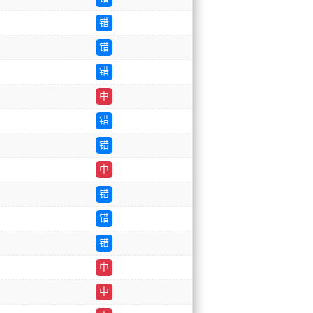
错
错
错
中
错
错
中
错
错
错
中
中