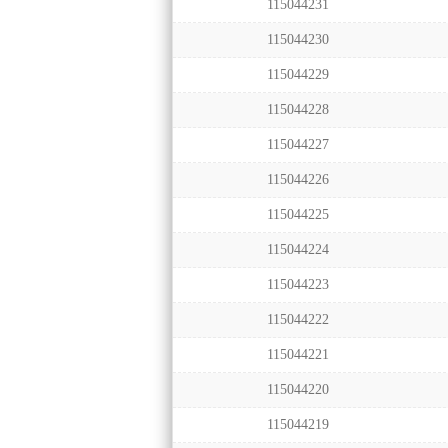
115044231
115044230
115044229
115044228
115044227
115044226
115044225
115044224
115044223
115044222
115044221
115044220
115044219