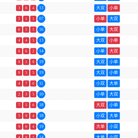
13
大双
小单
3
6
4
07
小单
大双
5
1
1
16
小单
大双
6
5
5
13
大双
小单
4
4
5
14
小单
大双
6
6
2
19
大双
小单
9
1
9
19
大双
小单
9
5
5
11
小双
大单
4
7
0
10
小单
大双
2
3
5
18
大双
小单
7
5
6
18
小双
大单
5
9
4
19
大单
小双
9
6
4
14
大单
小双
4
9
1