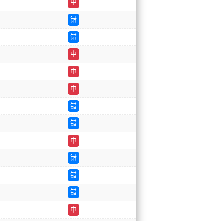
中
错
错
中
中
中
错
错
中
错
错
错
中