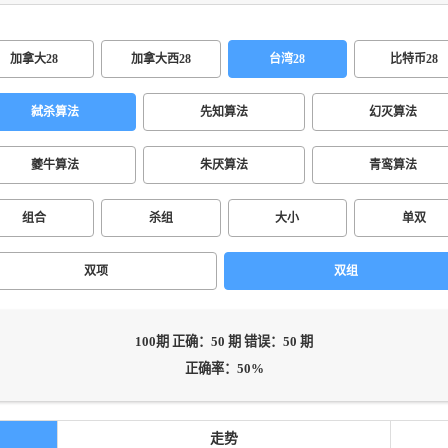
加拿大28
加拿大西28
台湾28
比特币28
弑杀算法
先知算法
幻灭算法
夔牛算法
朱厌算法
青鸾算法
组合
杀组
大小
单双
双项
双组
100期 正确：50 期 错误：50 期
正确率：50%
走势