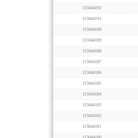
115044192
115044191
115044190
115044189
115044188
115044187
115044186
115044185
115044184
115044183
115044182
115044181
115044180