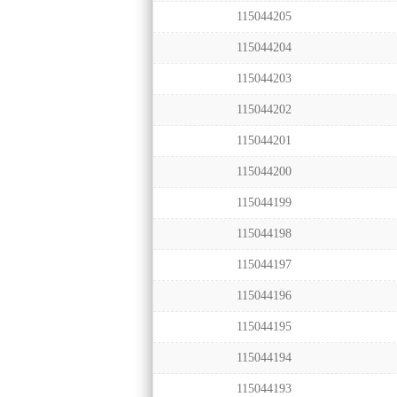
115044205
115044204
115044203
115044202
115044201
115044200
115044199
115044198
115044197
115044196
115044195
115044194
115044193